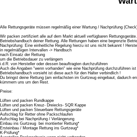
Wart
Alle Rettungsgeräte müssen regelmäßig einer Wartung / Nachprüfung (Check) 
Wir packen zertifiziert alle auf dem Markt aktuell verfügbaren Rettungsgerät
Betriebshandbuch deiner Rettung. Alle Rettungen haben eine begrenzte Betri
Nachprüfung: Eine einheitliche Regelung hierzu ist uns nicht bekannt ! Herst
in regelmäßigen Intervallen -> Handbuch
nach Einsatz der Rettung
um die Betriebsdauer zu verlängern
i.d.R. von Hersteller oder dessen beauftragten durchzuführen
Auch die Angaben "wenn vorhanden" wie eine Nachprüfung durchzuführen ist u
Betriebshandbuch vorsieht ist diese auch für den Halter verbindlich !
Du bringst deine Rettung (am einfachsten im Gurtzeug eingebaut, dadurch ent
kümmern uns um den Rest.
Preise:
Lüften und packen Rundk
Lüften und packen Kreuz- Dreiecks- SQR
Lüften und packen Steuerbare Rettungs
Aufschlag für Retter ohne Packsch
Aufschlag bei Nachprüfung / Verlän
Einbau ins Gurtzeug bei montierter R
Ersteinbau / Montage Rettung ins Gur
K-Prüfung* 