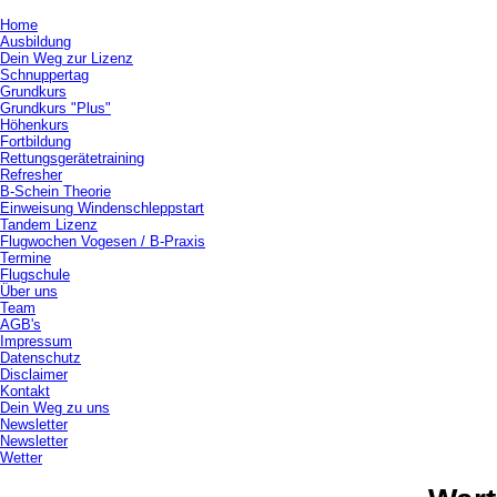
Home
Ausbildung
Dein Weg zur Lizenz
Schnuppertag
Grundkurs
Grundkurs "Plus"
Höhenkurs
Fortbildung
Rettungsgerätetraining
Refresher
B-Schein Theorie
Einweisung Windenschleppstart
Tandem Lizenz
Flugwochen Vogesen / B-Praxis
Termine
Flugschule
Über uns
Team
AGB's
Impressum
Datenschutz
Disclaimer
Kontakt
Dein Weg zu uns
Newsletter
Newsletter
Wetter