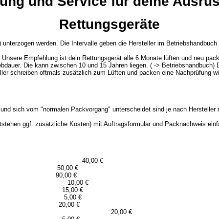
ung und Service für deine Ausrü
Rettungsgeräte
unterzogen werden. Die Intervalle geben die Hersteller im Betriebshandbuch
e. Unsere Empfehlung ist dein Rettungsgerät alle 6 Monate lüften und neu pac
ebdauer. Die kann zwischen 10 und 15 Jahren liegen. ( -> Betriebshandbuch)
eller schreiben oftmals zusätzlich zum Lüften und packen eine Nachprüfung wie
nd sich vom "normalen Packvorgang" unterscheidet sind je nach Hersteller ni
stehen ggf. zusätzliche Kosten) mit Auftragsformular und Packnachweis einfac
appe 40,00 €
 Kappe 50,00 €
geräte 90,00 €
laufen 10,00 €
gerung 15,00 €
ettung* 5,00 €
tzeug* 20,00 €
20,00 €